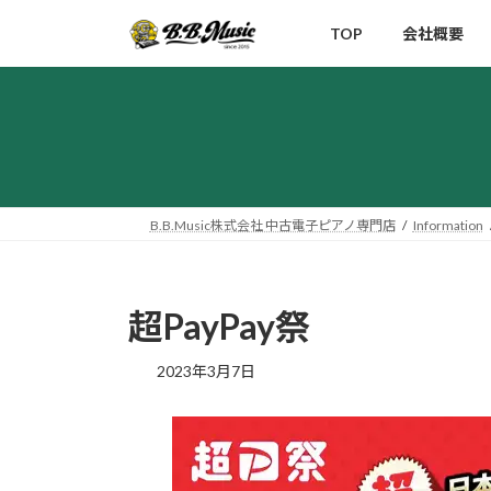
コ
ナ
TOP
会社概要
ン
ビ
テ
ゲ
ン
ー
ツ
シ
へ
ョ
ス
ン
キ
に
ッ
移
B.B.Music株式会社 中古電子ピアノ専門店
Information
プ
動
超PayPay祭
2023年3月7日